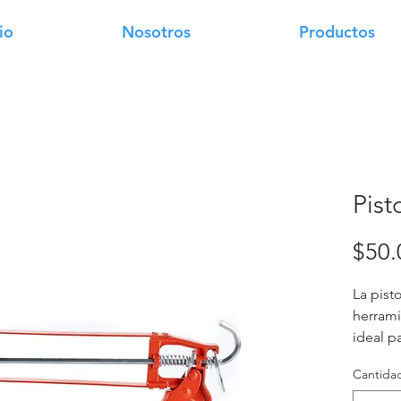
io
Nosotros
Productos
Pist
$50.
La pisto
herrami
ideal p
bricola
Cantida
de usar