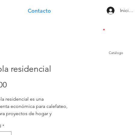
Contacto
Iniciar
Catálogo
ola residencial
Precio
00
la residencial es una 
enta económica para calefateo, 
ara proyectos de hogar y 
je. Su diseño compacto y fácil 
d
*
 permite aplicar selladores y 