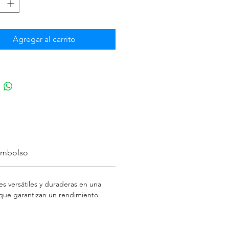
os de manera eficiente, 
ndo una solución accesible para 
s de mantenimiento y 
ión.
Agregar al carrito
eembolso
es versátiles y duraderas en una
 que garantizan un rendimiento