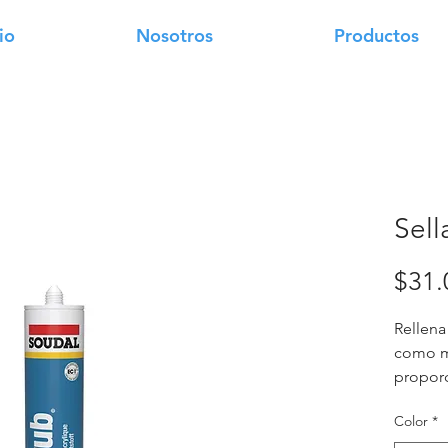
io
Nosotros
Productos
Sell
$31.
Rellena 
como ma
proporc
duradero
Color
*
exterio