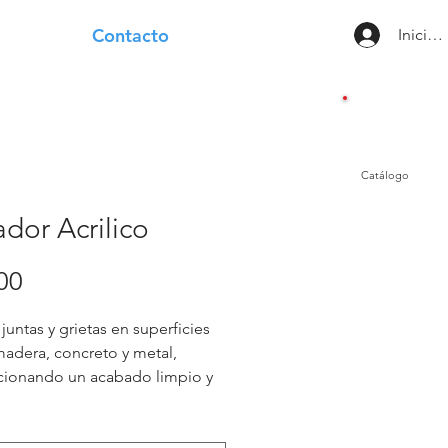
Contacto
Iniciar
Catálogo
ador Acrilico
Precio
00
juntas y grietas en superficies 
dera, concreto y metal, 
ionando un acabado limpio y 
. Ideal para interiores y 
res, ofreciendo una protección 