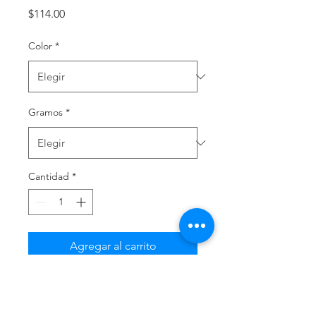
Precio
$114.00
Color
*
Gramos
*
Cantidad
*
Agregar al carrito
Sellador flexible y duradero para 
superficies de policarbonato y 